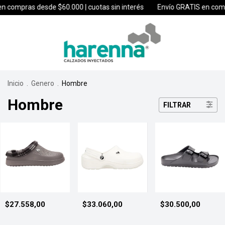
as desde $60.000 | cuotas sin interés
Envío GRATIS en compras des
Inicio
.
Genero
.
Hombre
Hombre
FILTRAR
$27.558,00
$33.060,00
$30.500,00